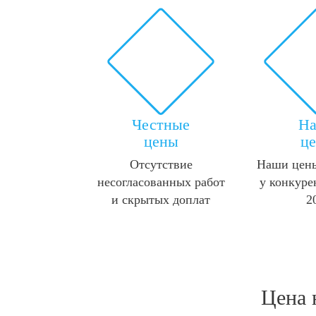
Честные
Н
цены
ц
Отсутствие
Наши цены
несогласованных работ
у конкуре
и скрытых доплат
2
Цена 