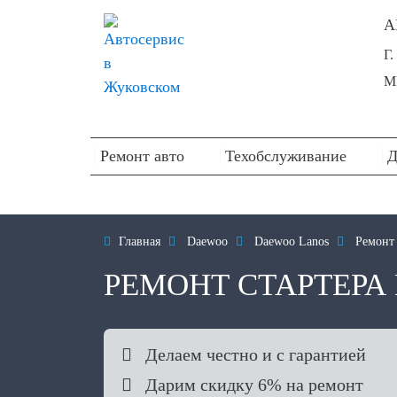
А
Г
М
Ремонт авто
Техобслуживание
Д

Главная

Daewoo

Daewoo Lanos

Ремонт
РЕМОНТ СТАРТЕРА

Делаем честно и с гарантией

Дарим скидку 6% на ремонт