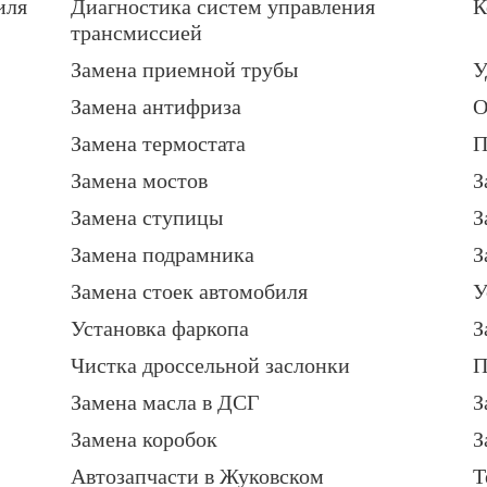
иля
Диагностика систем управления
К
трансмиссией
Замена приемной трубы
У
Замена антифриза
О
Замена термостата
П
Замена мостов
З
Замена ступицы
З
Замена подрамника
З
Замена стоек автомобиля
У
Установка фаркопа
З
Чистка дроссельной заслонки
П
Замена масла в ДСГ
З
Замена коробок
З
Автозапчасти в Жуковском
Т