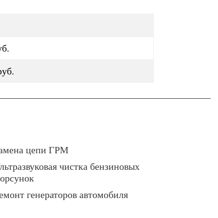
уб.
руб.
амена цепи ГРМ
льтразвуковая чистка бензиновых
орсунок
емонт генераторов автомобиля