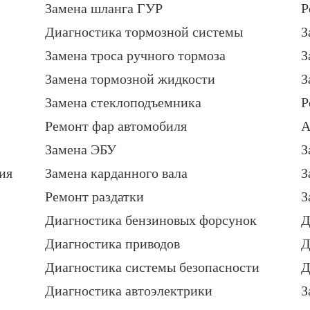
Замена шланга ГУР
Р
Диагностика тормозной системы
З
Замена троса ручного тормоза
З
Замена тормозной жидкости
З
Замена стеклоподъемника
Р
Ремонт фар автомобиля
А
Замена ЭБУ
З
ия
Замена карданного вала
З
Ремонт раздатки
З
Диагностика бензиновых форсунок
Д
Диагностика приводов
Д
Диагностика системы безопасности
Д
Диагностика автоэлектрики
З