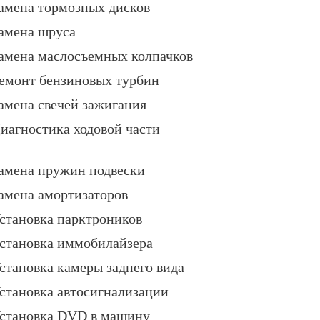
амена тормозных дисков
амена шруса
амена маслосъемных колпачков
емонт бензиновых турбин
амена свечей зажигания
иагностика ходовой части
амена пружин подвески
амена амортизаторов
становка парктроников
становка иммобилайзера
становка камеры заднего вида
становка автосигнализации
становка DVD в машину