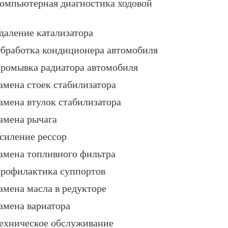
омпьютерная диагностика ходовой
даление катализатора
бработка кондиционера автомобиля
ромывка радиатора автомобиля
амена стоек стабилизатора
амена втулок стабилизатора
амена рычага
силение рессор
амена топливного фильтра
рофилактика суппортов
амена масла в редукторе
амена вариатора
ехническое обслуживание