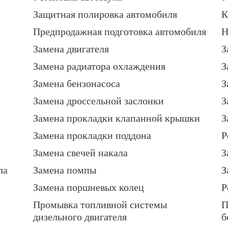
Защитная полировка автомобиля
К
Предпродажная подготовка автомобиля
Н
Замена двигателя
З
Замена радиатора охлаждения
З
Замена бензонасоса
З
Замена дроссельной заслонки
З
Замена прокладки клапанной крышки
З
Замена прокладки поддона
Р
Замена свечей накала
З
ла
Замена помпы
З
Замена поршневых колец
Р
Промывка топливной системы
П
дизельного двигателя
б