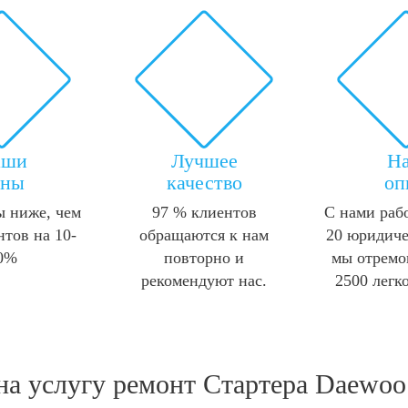
аши
Лучшее
Н
ены
качество
оп
 ниже, чем
97 % клиентов
С нами раб
нтов на 10-
обращаются к нам
20 юридиче
0%
повторно и
мы отремо
рекомендуют нас.
2500 легк
на услугу
ремонт Стартера Daewoo