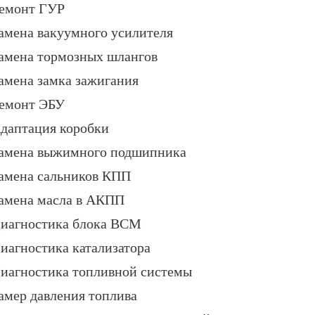
емонт ГУР
амена вакуумного усилителя
амена тормозных шлангов
амена замка зажигания
емонт ЭБУ
даптация коробки
амена выжимного подшипника
амена сальников КПП
амена масла в АКПП
иагностика блока BCM
иагностика катализатора
иагностика топливной системы
амер давления топлива