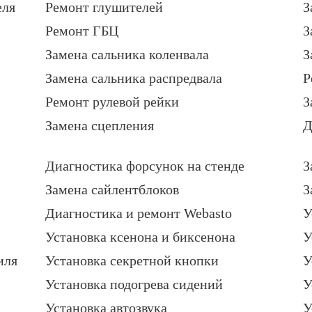
еля
Ремонт глушителей
З
Ремонт ГБЦ
З
Замена сальника коленвала
З
Замена сальника распредвала
Р
Ремонт рулевой рейки
З
Замена сцепления
Д
Диагностика форсунок на стенде
З
Замена сайлентблоков
З
Диагностика и ремонт Webasto
У
Установка ксенона и биксенона
У
иля
Установка секретной кнопки
У
Установка подогрева сидений
У
Установка автозвука
У