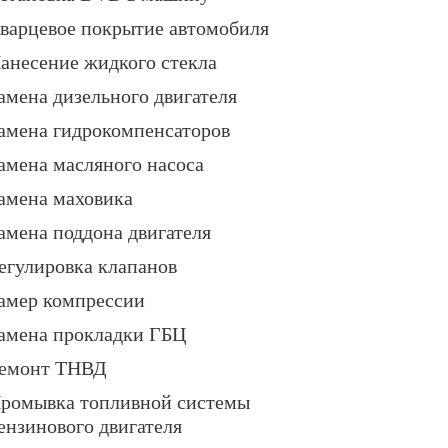
варцевое покрытие автомобиля
анесение жидкого стекла
амена дизельного двигателя
амена гидрокомпенсаторов
амена масляного насоса
амена маховика
амена поддона двигателя
егулировка клапанов
амер компрессии
амена прокладки ГБЦ
емонт ТНВД
ромывка топливной системы
ензинового двигателя