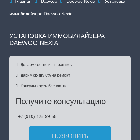
Главная
Daewoo
Daewoo Nexia
Установка




иммобилайзера Daewoo Nexia
УСТАНОВКА ИММОБИЛАЙЗЕРА
DAEWOO NEXIA

Делаем честно и с гарантией

Дарим скидку 6% на ремонт

Консультируем бесплатно
Получите консультацию
+7 (910) 425 99-55
ПОЗВОНИТЬ