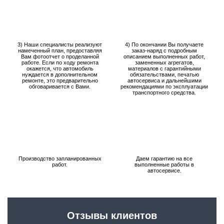
3) Наши специалисты реализуют
4) По окончании Вы получаете
намеченный план, предоставляя
заказ-наряд с подробным
Вам фотоотчет о проделанной
описанием выполненных работ,
работе. Если по ходу ремонта
замененных агрегатов,
окажется, что автомобиль
материалов с гарантийными
нуждается в дополнительном
обязательствами, печатью
ремонте, это предварительно
автосервиса и дальнейшими
обговаривается с Вами.
рекомендациями по эксплуатации
транспортного средства.
Производство запланированных
Даем гарантию на все
работ.
выполненные работы в
автосервисе.
Отзывы клиентов