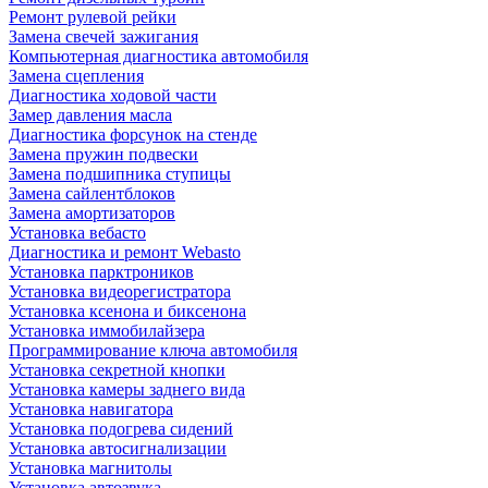
Ремонт рулевой рейки
Замена свечей зажигания
Компьютерная диагностика автомобиля
Замена сцепления
Диагностика ходовой части
Замер давления масла
Диагностика форсунок на стенде
Замена пружин подвески
Замена подшипника ступицы
Замена сайлентблоков
Замена амортизаторов
Установка вебасто
Диагностика и ремонт Webasto
Установка парктроников
Установка видеорегистратора
Установка ксенона и биксенона
Установка иммобилайзера
Программирование ключа автомобиля
Установка секретной кнопки
Установка камеры заднего вида
Установка навигатора
Установка подогрева сидений
Установка автосигнализации
Установка магнитолы
Установка автозвука