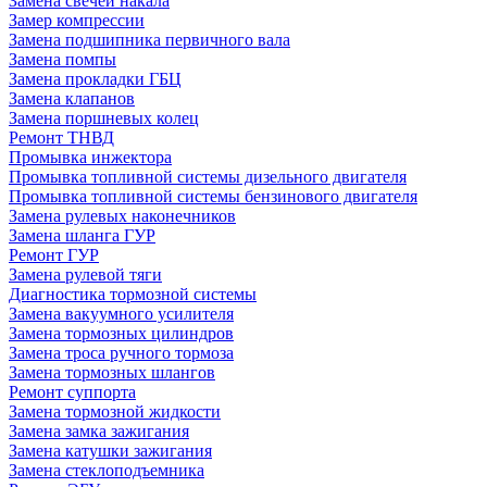
Замена свечей накала
Замер компрессии
Замена подшипника первичного вала
Замена помпы
Замена прокладки ГБЦ
Замена клапанов
Замена поршневых колец
Ремонт ТНВД
Промывка инжектора
Промывка топливной системы дизельного двигателя
Промывка топливной системы бензинового двигателя
Замена рулевых наконечников
Замена шланга ГУР
Ремонт ГУР
Замена рулевой тяги
Диагностика тормозной системы
Замена вакуумного усилителя
Замена тормозных цилиндров
Замена троса ручного тормоза
Замена тормозных шлангов
Ремонт суппорта
Замена тормозной жидкости
Замена замка зажигания
Замена катушки зажигания
Замена стеклоподъемника