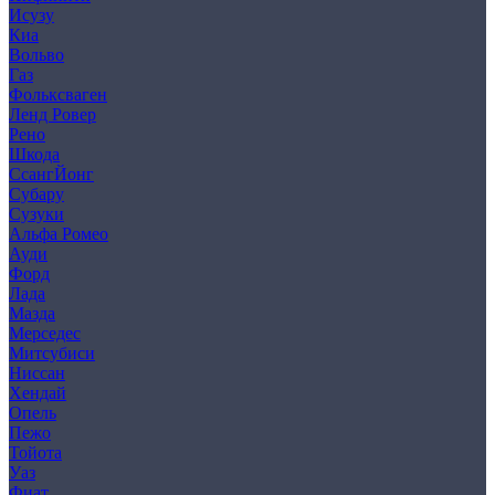
Исузу
Киа
Вольво
Газ
Фольксваген
Ленд Ровер
Рено
Шкода
СсангЙонг
Субару
Сузуки
Альфа Ромео
Ауди
Форд
Лада
Мазда
Мерседес
Митсубиси
Ниссан
Хендай
Опель
Пежо
Тойота
Уаз
Фиат