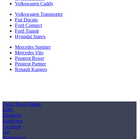
Volkswagen Caddy
Volkswagen Transporter
Fiat Ducato
Ford Connect
Ford Transit
Hyundai Starex
Mercedes Sprinter
Mercedes Vito
Peugeot Boxer
Peugeot Partner
Renault Kangoo
Политика конфиденциальности
Согласие на обработку персональных данных
Cookie
Грейт Волл Ховер
БМВ
Шевроле
Крайслер
Ситроен
Дэу
Инфинити