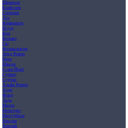
Шевроле
Крайслер
Ситроен
Дэу
Инфинити
Исузу
Киа
Вольво
Газ
Фольксваген
Ленд Ровер
Рено
Шкода
СсангЙонг
Субару
Сузуки
Альфа Ромео
Ауди
Форд
Лада
Мазда
Мерседес
Митсубиси
Ниссан
Хендай