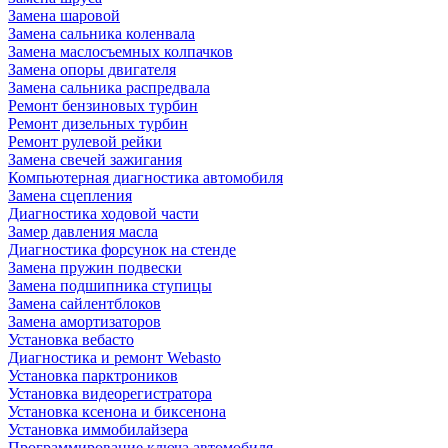
Замена шаровой
Замена сальника коленвала
Замена маслосъемных колпачков
Замена опоры двигателя
Замена сальника распредвала
Ремонт бензиновых турбин
Ремонт дизельных турбин
Ремонт рулевой рейки
Замена свечей зажигания
Компьютерная диагностика автомобиля
Замена сцепления
Диагностика ходовой части
Замер давления масла
Диагностика форсунок на стенде
Замена пружин подвески
Замена подшипника ступицы
Замена сайлентблоков
Замена амортизаторов
Установка вебасто
Диагностика и ремонт Webasto
Установка парктроников
Установка видеорегистратора
Установка ксенона и биксенона
Установка иммобилайзера
Программирование ключа автомобиля