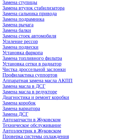
Замена ступицы
Замена втулок стабилизатора
Замена сальника привода
Замена подрамника
Замена рычага
Замена балки
Замена стоек автомобиля
Усиление рессор
Замена подвески
Установка фаркопа
Замена топливного фильтра
Установка сетки в радиатор
Чистка дроссельной заслонки
Профилактика суппортов
Аппаратная замена масла АКПП
Замена масла в ДСГ
Замена масла в редукторе
Диагностика и ремонт коробки
Замена коробок
Замена вариатора
Замена ДСГ
Автозапчасти в Жуковском
Техническое обслуживание
Автоэлектрик в Жуковском
Проверка системы охлаждения