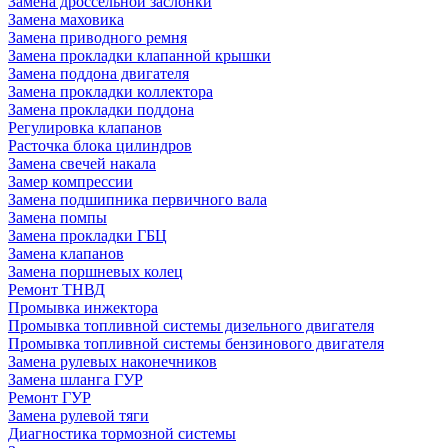
Замена дроссельной заслонки
Замена маховика
Замена приводного ремня
Замена прокладки клапанной крышки
Замена поддона двигателя
Замена прокладки коллектора
Замена прокладки поддона
Регулировка клапанов
Расточка блока цилиндров
Замена свечей накала
Замер компрессии
Замена подшипника первичного вала
Замена помпы
Замена прокладки ГБЦ
Замена клапанов
Замена поршневых колец
Ремонт ТНВД
Промывка инжектора
Промывка топливной системы дизельного двигателя
Промывка топливной системы бензинового двигателя
Замена рулевых наконечников
Замена шланга ГУР
Ремонт ГУР
Замена рулевой тяги
Диагностика тормозной системы