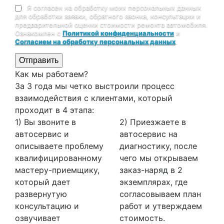
Я согласен на обработку моих персональных данных
для обработки заявки, обратного звонка, консультации и
предварительной оценки стоимости ремонта автомобиля.
Ознакомлен с
Политикой конфиденциальности
и
Согласием на обработку персональных данных
.
Отправить
Как мы работаем?
За 3 года мы четко выстроили процесс
взаимодействия с клиентами, который
проходит в 4 этапа:
1) Вы звоните в
2) Приезжаете в
автосервис и
автосервис на
описываете проблему
диагностику, после
квалифицированному
чего мы открываем
мастеру-приемщику,
заказ-наряд в 2
который дает
экземплярах, где
развернутую
согласовываем план
консультацию и
работ и утверждаем
озвучивает
стоимость.