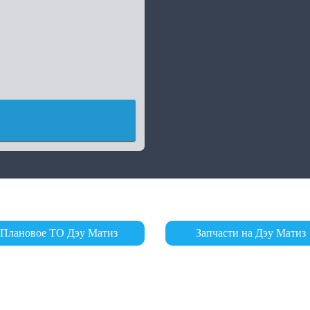
Плановое ТО Дэу Матиз
Запчасти на Дэу Матиз