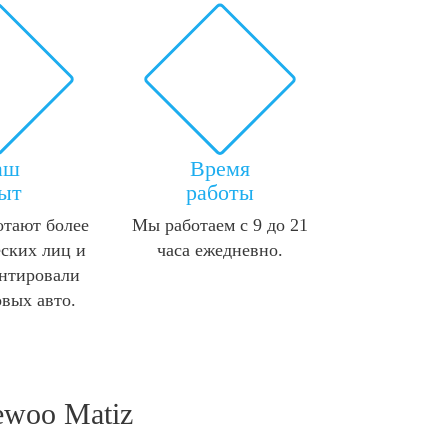
аш
Время
ыт
работы
отают более
Мы работаем с 9 до 21
ских лиц и
часа ежедневно.
нтировали
овых авто.
ewoo Matiz