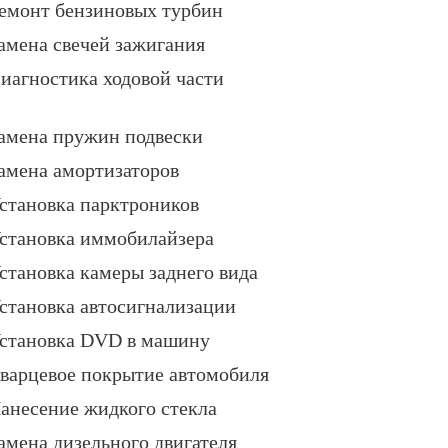
емонт бензиновых турбин
амена свечей зажигания
иагностика ходовой части
амена пружин подвески
амена амортизаторов
становка парктроников
становка иммобилайзера
становка камеры заднего вида
становка автосигнализации
становка DVD в машину
варцевое покрытие автомобиля
анесение жидкого стекла
амена дизельного двигателя