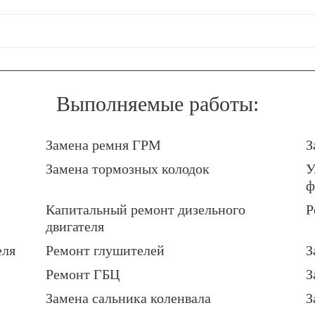
Выполняемые работы:
Замена ремня ГРМ
З
Замена тормозных колодок
У
ф
Капитальный ремонт дизельного
Р
двигателя
еля
Ремонт глушителей
З
Ремонт ГБЦ
З
Замена сальника коленвала
З