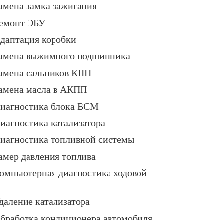
амена замка зажигания
емонт ЭБУ
даптация коробки
амена выжимного подшипника
амена сальников КПП
амена масла в АКПП
иагностика блока BCM
иагностика катализатора
иагностика топливной системы
амер давления топлива
омпьютерная диагностика ходовой
даление катализатора
бработка кондиционера автомобиля