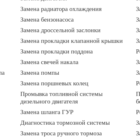
Замена радиатора охлаждения
З
Замена бензонасоса
З
Замена дроссельной заслонки
З
Замена прокладки клапанной крышки
З
Замена прокладки поддона
Р
Замена свечей накала
З
ла
Замена помпы
З
Замена поршневых колец
Р
Промывка топливной системы
П
дизельного двигателя
б
Замена шланга ГУР
Р
Диагностика тормозной системы
З
Замена троса ручного тормоза
З