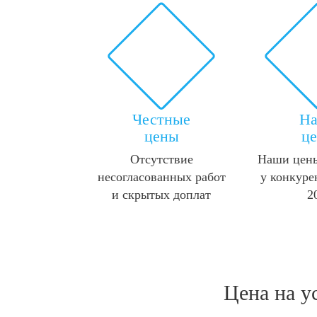
Честные
Н
цены
ц
Отсутствие
Наши цены
несогласованных работ
у конкуре
и скрытых доплат
2
Цена на у