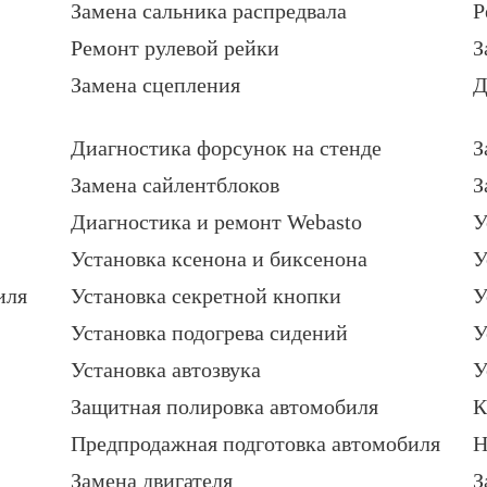
Замена сальника распредвала
Р
Ремонт рулевой рейки
З
Замена сцепления
Д
Диагностика форсунок на стенде
З
Замена сайлентблоков
З
Диагностика и ремонт Webasto
У
Установка ксенона и биксенона
У
иля
Установка секретной кнопки
У
Установка подогрева сидений
У
Установка автозвука
У
Защитная полировка автомобиля
К
Предпродажная подготовка автомобиля
Н
Замена двигателя
З