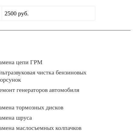
2500 руб.
амена цепи ГРМ
льтразвуковая чистка бензиновых
орсунок
емонт генераторов автомобиля
амена тормозных дисков
амена шруса
амена маслосъемных колпачков