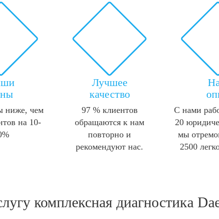
аши
Лучшее
Н
ены
качество
оп
 ниже, чем
97 % клиентов
С нами раб
нтов на 10-
обращаются к нам
20 юридиче
0%
повторно и
мы отремо
рекомендуют нас.
2500 легк
слугу
комплексная диагностика Da