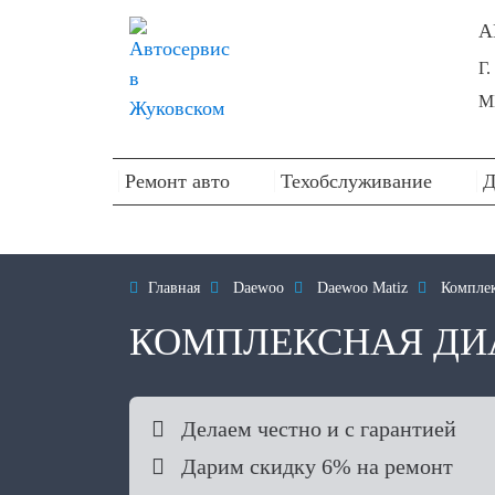
А
Г
М
Ремонт авто
Техобслуживание
Д

Главная

Daewoo

Daewoo Matiz

Комплек
КОМПЛЕКСНАЯ ДИ

Делаем честно и с гарантией

Дарим скидку 6% на ремонт