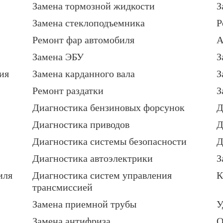
Замена тормозной жидкости
З
Замена стеклоподъемника
Р
Ремонт фар автомобиля
А
Замена ЭБУ
З
ия
Замена карданного вала
З
Ремонт раздатки
З
Диагностика бензиновых форсунок
Д
Диагностика приводов
Д
Диагностика системы безопасности
Д
Диагностика автоэлектрики
З
иля
Диагностика систем управления
К
трансмиссией
Замена приемной трубы
У
Замена антифриза
О