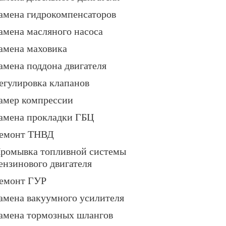
амена гидрокомпенсаторов
амена масляного насоса
амена маховика
амена поддона двигателя
егулировка клапанов
амер компрессии
амена прокладки ГБЦ
емонт ТНВД
ромывка топливной системы
ензинового двигателя
емонт ГУР
амена вакуумного усилителя
амена тормозных шлангов