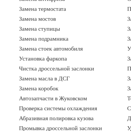
Замена термостата
П
Замена мостов
З
Замена ступицы
З
Замена подрамника
З
Замена стоек автомобиля
У
Установка фаркопа
З
Чистка дроссельной заслонки
П
Замена масла в ДСГ
З
Замена коробок
З
Автозапчасти в Жуковском
Т
Проверка системы охлаждения
С
Абразивная полировка кузова
Д
Промывка дроссельной заслонки
У