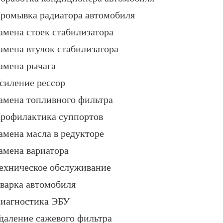
ромывка радиатора автомобиля
амена стоек стабилизатора
амена втулок стабилизатора
амена рычага
силение рессор
амена топливного фильтра
рофилактика суппортов
амена масла в редукторе
амена вариатора
ехническое обслуживание
варка автомобиля
иагностика ЭБУ
даление сажевого фильтра