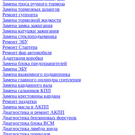
Замена троса ручного тормоза
Замена тормозных шлангов
Ремонт суппорта
Замена тормозной жидкости
Замена замка зажигания
Замена катушки зажигания
Замена стеклоподъемника
Ремонт ЭБУ
Ремонт Стартера
Ремонт фар автомобиля
Адаптация коробки
Замена блока предохранителей
Замена ЭБУ
Замена выжимного подшипника
Замена главного цилиндра сцепления
Замена карданного вала
Замена сальников КПП
Замена крестовины кардана
Ремонт раздатки
Замена масла в АКПП
Диагностика и ремонт АКПП
Диагностика бензиновых форсунок
Диагностика блока BCM
Диагностика лямбда зонда
Диагностика приводов