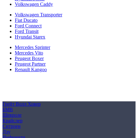
Volkswagen Caddy
Volkswagen Transporter
Fiat Ducato
Ford Connect
Ford Transit
Hyundai Starex
Mercedes Sprinter
Mercedes Vito
Peugeot Boxer
Peugeot Partner
Renault Kangoo
Политика конфиденциальности
Согласие на обработку персональных данных
Cookie
Грейт Волл Ховер
БМВ
Шевроле
Крайслер
Ситроен
Дэу
Инфинити