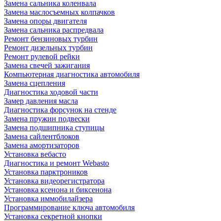
Замена сальника коленвала
Замена маслосъемных колпачков
Замена опоры двигателя
Замена сальника распредвала
Ремонт бензиновых турбин
Ремонт дизельных турбин
Ремонт рулевой рейки
Замена свечей зажигания
Компьютерная диагностика автомобиля
Замена сцепления
Диагностика ходовой части
Замер давления масла
Диагностика форсунок на стенде
Замена пружин подвески
Замена подшипника ступицы
Замена сайлентблоков
Замена амортизаторов
Установка вебасто
Диагностика и ремонт Webasto
Установка парктроников
Установка видеорегистратора
Установка ксенона и биксенона
Установка иммобилайзера
Программирование ключа автомобиля
Установка секретной кнопки