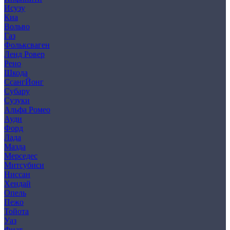
Исузу
Киа
Вольво
Газ
Фольксваген
Ленд Ровер
Рено
Шкода
СсангЙонг
Субару
Сузуки
Альфа Ромео
Ауди
Форд
Лада
Мазда
Мерседес
Митсубиси
Ниссан
Хендай
Опель
Пежо
Тойота
Уаз
Фиат