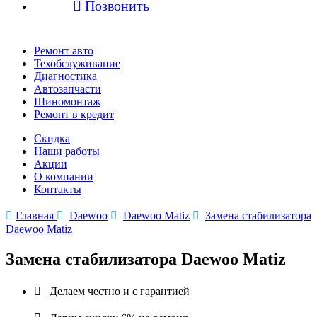

Позвонить
Ремонт авто
Техобслуживание
Диагностика
Автозапчасти
Шиномонтаж
Ремонт в кредит
Скидка
Наши работы
Акции
О компании
Контакты

Главная

Daewoo

Daewoo Matiz

Замена стабилизатора
Daewoo Matiz
Замена стабилизатора Daewoo Matiz

Делаем честно и с гарантией