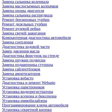
Замена сальника коленвала
Замена маслосъемных колпачков
Замена опоры двигателя
Замена сальника распредвала
Ремонт бензиновых турбин
Ремонт дизельных турбин
Ремонт рулевой рейки
Замена свечей зажигания
Компьютерная диагностика автомобиля
Замена сцепления
Диагностика ходовой части
Замер давления масла
Диагностика форсунок на стенде
Замена пружин подвески
Замена подшипника ступицы
Замена сайлентблоков
Замена амортизаторов
Установка вебасто
Диагностика и ремонт Webasto
Установка парктроников
Установка видеорегистратора
Установка ксенона и биксенона
Установка иммобилайзера
Программирование ключа автомобиля
Установка секретной кнопки