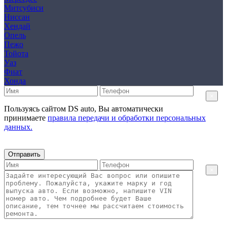
Митсубиси
Ниссан
Хендай
Опель
Пежо
Тойота
Уаз
Фиат
Хонда
×
Пользуясь сайтом DS auto, Вы автоматически
принимаете
правила передачи и обработки персональных
данных.
Отправить
×