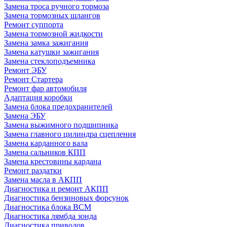
Замена троса ручного тормоза
Замена тормозных шлангов
Ремонт суппорта
Замена тормозной жидкости
Замена замка зажигания
Замена катушки зажигания
Замена стеклоподъемника
Ремонт ЭБУ
Ремонт Стартера
Ремонт фар автомобиля
Адаптация коробки
Замена блока предохранителей
Замена ЭБУ
Замена выжимного подшипника
Замена главного цилиндра сцепления
Замена карданного вала
Замена сальников КПП
Замена крестовины кардана
Ремонт раздатки
Замена масла в АКПП
Диагностика и ремонт АКПП
Диагностика бензиновых форсунок
Диагностика блока BCM
Диагностика лямбда зонда
Диагностика приводов