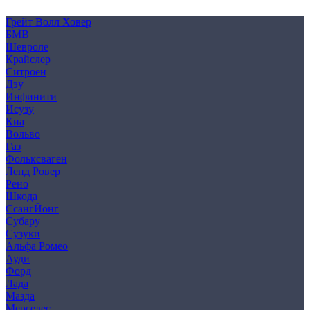
Cookie
Грейт Волл Ховер
БМВ
Шевроле
Крайслер
Ситроен
Дэу
Инфинити
Исузу
Киа
Вольво
Газ
Фольксваген
Ленд Ровер
Рено
Шкода
СсангЙонг
Субару
Сузуки
Альфа Ромео
Ауди
Форд
Лада
Мазда
Мерседес