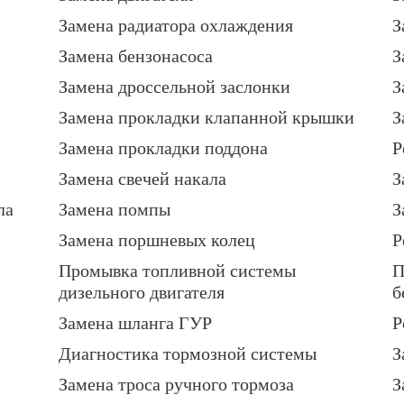
Замена радиатора охлаждения
З
Замена бензонасоса
З
Замена дроссельной заслонки
З
Замена прокладки клапанной крышки
З
Замена прокладки поддона
Р
Замена свечей накала
З
ла
Замена помпы
З
Замена поршневых колец
Р
Промывка топливной системы
П
дизельного двигателя
б
Замена шланга ГУР
Р
Диагностика тормозной системы
З
Замена троса ручного тормоза
З