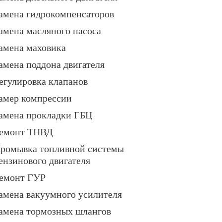
амена гидрокомпенсаторов
амена масляного насоса
амена маховика
амена поддона двигателя
егулировка клапанов
амер компрессии
амена прокладки ГБЦ
емонт ТНВД
ромывка топливной системы
ензинового двигателя
емонт ГУР
амена вакуумного усилителя
амена тормозных шлангов