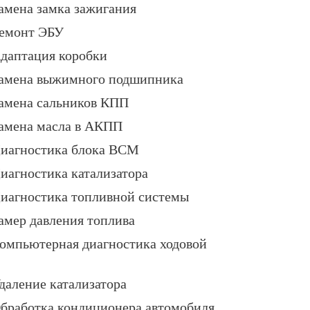
амена замка зажигания
емонт ЭБУ
даптация коробки
амена выжимного подшипника
амена сальников КПП
амена масла в АКПП
иагностика блока BCM
иагностика катализатора
иагностика топливной системы
амер давления топлива
омпьютерная диагностика ходовой
даление катализатора
бработка кондиционера автомобиля