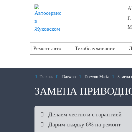
А
Г
М
Ремонт авто
Техобслуживание
Д

Главная

Daewoo

Daewoo Matiz

Замена 
ЗАМЕНА ПРИВОДНО

Делаем честно и с гарантией

Дарим скидку 6% на ремонт