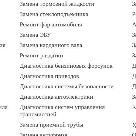
Замена тормозной жидкости
З
Замена стеклоподъемника
Р
Ремонт фар автомобиля
А
Замена ЭБУ
З
ия
Замена карданного вала
З
Ремонт раздатки
З
Диагностика бензиновых форсунок
Д
Диагностика приводов
Д
Диагностика системы безопасности
Д
Диагностика автоэлектрики
З
иля
Диагностика систем управления
К
трансмиссией
Замена приемной трубы
У
Замена антифриза
О