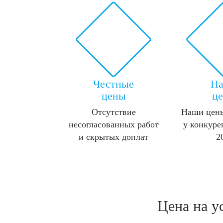
Честные
Н
цены
ц
Отсутствие
Наши цены
несогласованных работ
у конкуре
и скрытых доплат
2
Цена на у