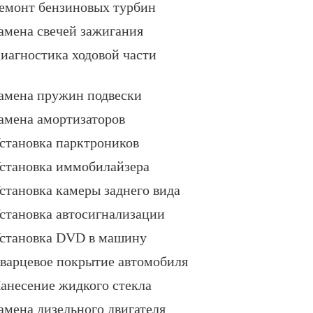
емонт бензиновых турбин
амена свечей зажигания
иагностика ходовой части
амена пружин подвески
амена амортизаторов
становка парктроников
становка иммобилайзера
становка камеры заднего вида
становка автосигнализации
становка DVD в машину
варцевое покрытие автомобиля
анесение жидкого стекла
амена дизельного двигателя