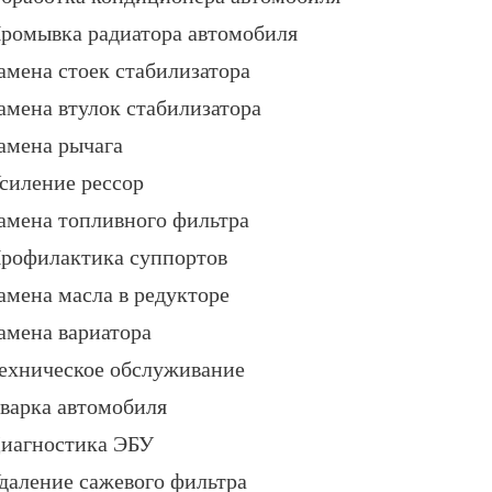
ромывка радиатора автомобиля
амена стоек стабилизатора
амена втулок стабилизатора
амена рычага
силение рессор
амена топливного фильтра
рофилактика суппортов
амена масла в редукторе
амена вариатора
ехническое обслуживание
варка автомобиля
иагностика ЭБУ
даление сажевого фильтра