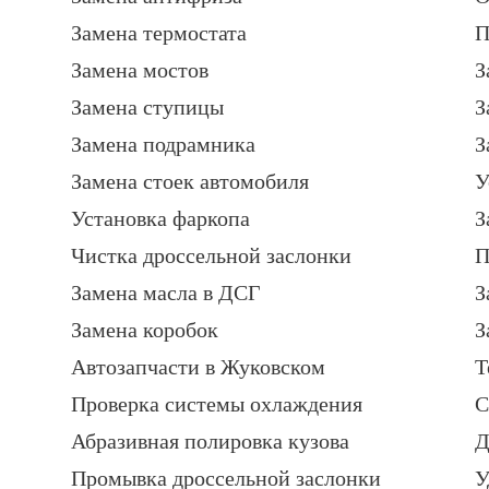
Замена термостата
П
Замена мостов
З
Замена ступицы
З
Замена подрамника
З
Замена стоек автомобиля
У
Установка фаркопа
З
Чистка дроссельной заслонки
П
Замена масла в ДСГ
З
Замена коробок
З
Автозапчасти в Жуковском
Т
Проверка системы охлаждения
С
Абразивная полировка кузова
Д
Промывка дроссельной заслонки
У