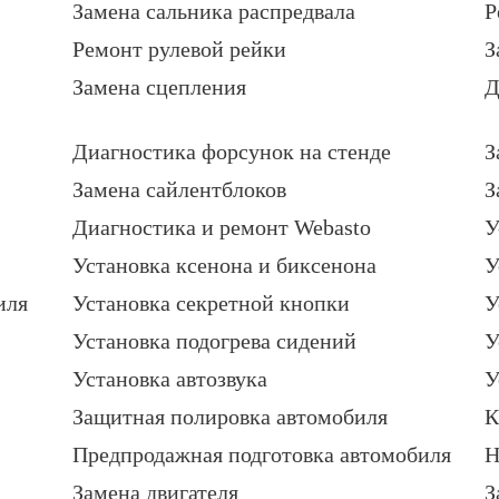
Замена сальника распредвала
Р
Ремонт рулевой рейки
З
Замена сцепления
Д
Диагностика форсунок на стенде
З
Замена сайлентблоков
З
Диагностика и ремонт Webasto
У
Установка ксенона и биксенона
У
иля
Установка секретной кнопки
У
Установка подогрева сидений
У
Установка автозвука
У
Защитная полировка автомобиля
К
Предпродажная подготовка автомобиля
Н
Замена двигателя
З