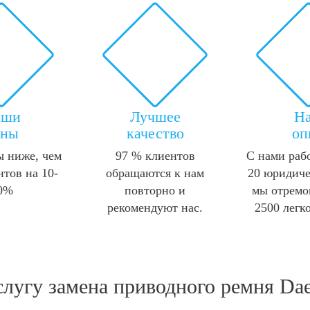
аши
Лучшее
Н
ены
качество
оп
 ниже, чем
97 % клиентов
С нами раб
нтов на 10-
обращаются к нам
20 юридиче
0%
повторно и
мы отремо
рекомендуют нас.
2500 легк
слугу
замена приводного ремня Da