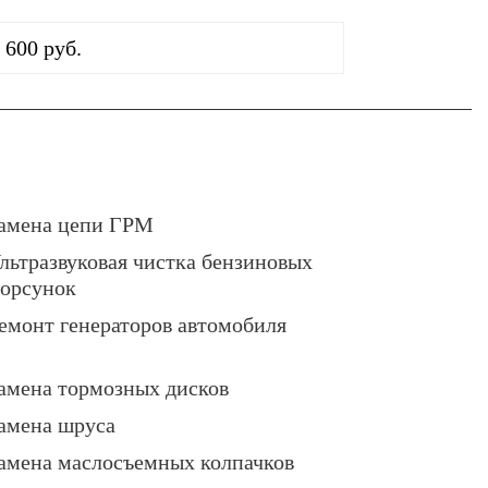
 600 руб.
амена цепи ГРМ
льтразвуковая чистка бензиновых
орсунок
емонт генераторов автомобиля
амена тормозных дисков
амена шруса
амена маслосъемных колпачков