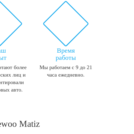
аш
Время
ыт
работы
отают более
Мы работаем с 9 до 21
ских лиц и
часа ежедневно.
нтировали
овых авто.
ewoo Matiz