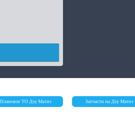
Плановое ТО Дэу Матиз
Запчасти на Дэу Матиз