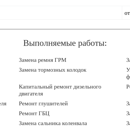
от
Выполняемые работы:
Замена ремня ГРМ
З
Замена тормозных колодок
У
ф
Капитальный ремонт дизельного
Р
двигателя
еля
Ремонт глушителей
З
Ремонт ГБЦ
З
Замена сальника коленвала
З