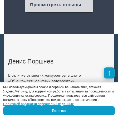
Просмотреть отзывы
Денис Поршнев
В отличие от многих конкурентов, в штате
«DS auto» есть опытный автоэлектрик-
диагност. Это Денис Поршнев, который
Мы используем файлы cookie и сервисы веб-аналитики, включая
Яндекс.Метрику, для корректной работы сайта, анализа посещаемости и
занимается автоэлектрикой уже 9 лет.
улучшения качества сервиса. Продолжая пользоваться сайтом или
нажимая кнопку «Понятно», вы подтверждаете ознакомление с
Previous
Next
Политикой обработки персональных данных
.
Понятно