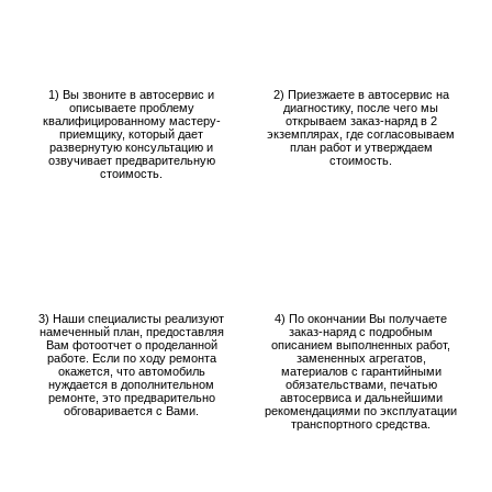
1) Вы звоните в автосервис и
2) Приезжаете в автосервис на
описываете проблему
диагностику, после чего мы
квалифицированному мастеру-
открываем заказ-наряд в 2
приемщику, который дает
экземплярах, где согласовываем
развернутую консультацию и
план работ и утверждаем
озвучивает предварительную
стоимость.
стоимость.
3) Наши специалисты реализуют
4) По окончании Вы получаете
намеченный план, предоставляя
заказ-наряд с подробным
Вам фотоотчет о проделанной
описанием выполненных работ,
работе. Если по ходу ремонта
замененных агрегатов,
окажется, что автомобиль
материалов с гарантийными
нуждается в дополнительном
обязательствами, печатью
ремонте, это предварительно
автосервиса и дальнейшими
обговаривается с Вами.
рекомендациями по эксплуатации
транспортного средства.