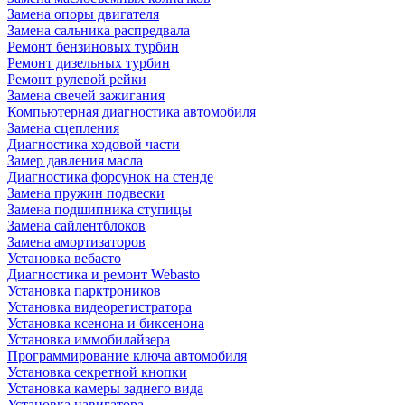
Замена опоры двигателя
Замена сальника распредвала
Ремонт бензиновых турбин
Ремонт дизельных турбин
Ремонт рулевой рейки
Замена свечей зажигания
Компьютерная диагностика автомобиля
Замена сцепления
Диагностика ходовой части
Замер давления масла
Диагностика форсунок на стенде
Замена пружин подвески
Замена подшипника ступицы
Замена сайлентблоков
Замена амортизаторов
Установка вебасто
Диагностика и ремонт Webasto
Установка парктроников
Установка видеорегистратора
Установка ксенона и биксенона
Установка иммобилайзера
Программирование ключа автомобиля
Установка секретной кнопки
Установка камеры заднего вида
Установка навигатора