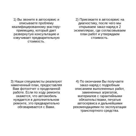
1) Вы звоните в автосервис и
2) Приезжаете в автосервис на
описываете проблему
диагностику, после чего мы
квалифицированному мастеру-
открываем заказ-наряд в 2
приемщику, который дает
экземплярах, где согласовываем
развернутую консультацию и
план работ и утверждаем
озвучивает предварительную
стоимость.
стоимость.
3) Наши специалисты реализуют
4) По окончании Вы получаете
намеченный план, предоставляя
заказ-наряд с подробным
Вам фотоотчет о проделанной
описанием выполненных работ,
работе. Если по ходу ремонта
замененных агрегатов,
окажется, что автомобиль
материалов с гарантийными
нуждается в дополнительном
обязательствами, печатью
ремонте, это предварительно
автосервиса и дальнейшими
обговаривается с Вами.
рекомендациями по эксплуатации
транспортного средства.