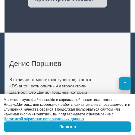
Денис Поршнев
В отличие от многих конкурентов, в штате
«DS auto» есть опытный автоэлектрик-
диагност. Это Денис Поршнев, который
занимается автоэлектрикой уже 9 лет.
Мы используем файлы cookie и сервисы веб-аналитики, включая
Яндекс.Метрику, для корректной работы сайта, анализа посещаемости и
Previous
Next
улучшения качества сервиса. Продолжая пользоваться сайтом или
нажимая кнопку «Понятно», вы подтверждаете ознакомление с
Политикой обработки персональных данных
.
Понятно