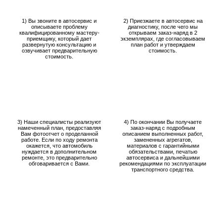
1) Вы звоните в автосервис и
2) Приезжаете в автосервис на
описываете проблему
диагностику, после чего мы
квалифицированному мастеру-
открываем заказ-наряд в 2
приемщику, который дает
экземплярах, где согласовываем
развернутую консультацию и
план работ и утверждаем
озвучивает предварительную
стоимость.
стоимость.
3) Наши специалисты реализуют
4) По окончании Вы получаете
намеченный план, предоставляя
заказ-наряд с подробным
Вам фотоотчет о проделанной
описанием выполненных работ,
работе. Если по ходу ремонта
замененных агрегатов,
окажется, что автомобиль
материалов с гарантийными
нуждается в дополнительном
обязательствами, печатью
ремонте, это предварительно
автосервиса и дальнейшими
обговаривается с Вами.
рекомендациями по эксплуатации
транспортного средства.