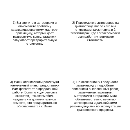
1) Вы звоните в автосервис и
2) Приезжаете в автосервис на
описываете проблему
диагностику, после чего мы
квалифицированному мастеру-
открываем заказ-наряд в 2
приемщику, который дает
экземплярах, где согласовываем
развернутую консультацию и
план работ и утверждаем
озвучивает предварительную
стоимость.
стоимость.
3) Наши специалисты реализуют
4) По окончании Вы получаете
намеченный план, предоставляя
заказ-наряд с подробным
Вам фотоотчет о проделанной
описанием выполненных работ,
работе. Если по ходу ремонта
замененных агрегатов,
окажется, что автомобиль
материалов с гарантийными
нуждается в дополнительном
обязательствами, печатью
ремонте, это предварительно
автосервиса и дальнейшими
обговаривается с Вами.
рекомендациями по эксплуатации
транспортного средства.