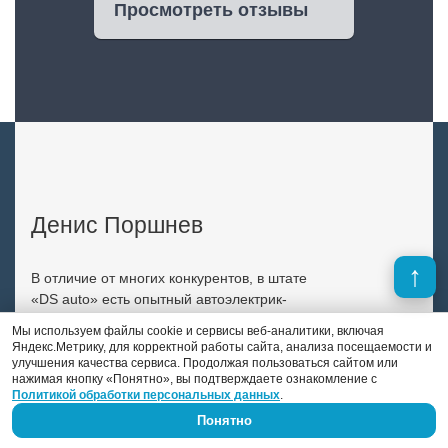
Просмотреть отзывы
Денис Поршнев
В отличие от многих конкурентов, в штате
«DS auto» есть опытный автоэлектрик-
диагност. Это Денис Поршнев, который
Мы используем файлы cookie и сервисы веб-аналитики, включая
занимается автоэлектрикой уже 9 лет.
Яндекс.Метрику, для корректной работы сайта, анализа посещаемости и
улучшения качества сервиса. Продолжая пользоваться сайтом или
Previous
Next
нажимая кнопку «Понятно», вы подтверждаете ознакомление с
Политикой обработки персональных данных
.
Понятно