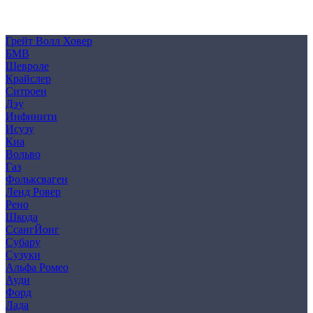
Политика конфиденциальности
Согласие на обработку персональных данных
Cookie
Грейт Волл Ховер
БМВ
Шевроле
Крайслер
Ситроен
Дэу
Инфинити
Исузу
Киа
Вольво
Газ
Фольксваген
Ленд Ровер
Рено
Шкода
СсангЙонг
Субару
Сузуки
Альфа Ромео
Ауди
Форд
Лада