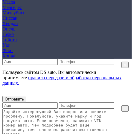
Мазда
Мерседес
Митсубиси
Ниссан
Хендай
Опель
Пежо
Тойота
Уаз
Фиат
Хонда
×
Пользуясь сайтом DS auto, Вы автоматически
принимаете
правила передачи и обработки персональных
данных.
Отправить
×