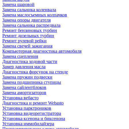
Замена шаровой
Замена сальника коленвала
Замена маслосъемных колпачков
Замена опоры двигателя
Замена сальника распредвала
Ремонт бензиновых турбин
Ремонт дизельных турбин
Ремонт рулевой рейки
Замена свечей зажигания
Компьютерная диагностика автомобиля
Замена сцепления
Диагностика ходовой части
Замер давления масла
Диагностика форсунок на стенде
Замена пружин подвески
Замена подшипника ступицы
Замена сайлентблоков
Замена амортизаторов
Установка вебасто
Диагностика и ремонт Webasto
Установка парктроников
Установка видеорегистратора
Установка ксенона и биксенона
Установка иммобилайзера
Программирование ключа автомобиля