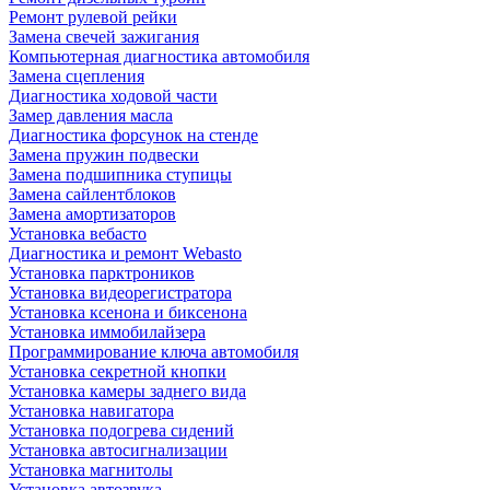
Ремонт рулевой рейки
Замена свечей зажигания
Компьютерная диагностика автомобиля
Замена сцепления
Диагностика ходовой части
Замер давления масла
Диагностика форсунок на стенде
Замена пружин подвески
Замена подшипника ступицы
Замена сайлентблоков
Замена амортизаторов
Установка вебасто
Диагностика и ремонт Webasto
Установка парктроников
Установка видеорегистратора
Установка ксенона и биксенона
Установка иммобилайзера
Программирование ключа автомобиля
Установка секретной кнопки
Установка камеры заднего вида
Установка навигатора
Установка подогрева сидений
Установка автосигнализации
Установка магнитолы
Установка автозвука