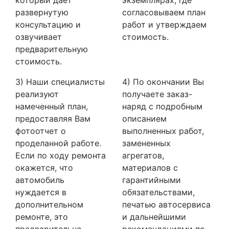
развернутую
согласовываем план
консультацию и
работ и утверждаем
озвучивает
стоимость.
предварительную
стоимость.
3) Наши специалисты
4) По окончании Вы
реализуют
получаете заказ-
намеченный план,
наряд с подробным
предоставляя Вам
описанием
фотоотчет о
выполненных работ,
проделанной работе.
замененных
Если по ходу ремонта
агрегатов,
окажется, что
материалов с
автомобиль
гарантийными
нуждается в
обязательствами,
дополнительном
печатью автосервиса
ремонте, это
и дальнейшими
предварительно
рекомендациями по