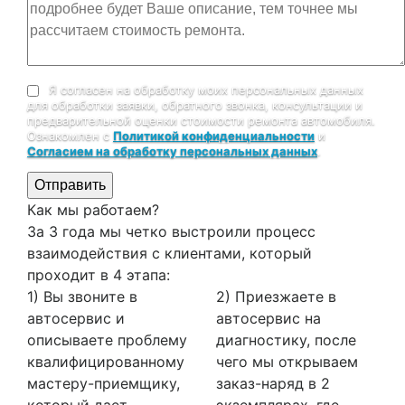
Я согласен на обработку моих персональных данных
для обработки заявки, обратного звонка, консультации и
предварительной оценки стоимости ремонта автомобиля.
Ознакомлен с
Политикой конфиденциальности
и
Согласием на обработку персональных данных
.
Отправить
Как мы работаем?
За 3 года мы четко выстроили процесс
взаимодействия с клиентами, который
проходит в 4 этапа:
1) Вы звоните в
2) Приезжаете в
автосервис и
автосервис на
описываете проблему
диагностику, после
квалифицированному
чего мы открываем
мастеру-приемщику,
заказ-наряд в 2
который дает
экземплярах, где