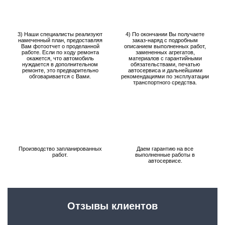
3) Наши специалисты реализуют
4) По окончании Вы получаете
намеченный план, предоставляя
заказ-наряд с подробным
Вам фотоотчет о проделанной
описанием выполненных работ,
работе. Если по ходу ремонта
замененных агрегатов,
окажется, что автомобиль
материалов с гарантийными
нуждается в дополнительном
обязательствами, печатью
ремонте, это предварительно
автосервиса и дальнейшими
обговаривается с Вами.
рекомендациями по эксплуатации
транспортного средства.
Производство запланированных
Даем гарантию на все
работ.
выполненные работы в
автосервисе.
Отзывы клиентов