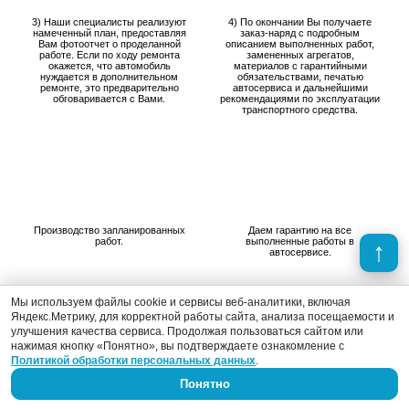
3) Наши специалисты реализуют
4) По окончании Вы получаете
намеченный план, предоставляя
заказ-наряд с подробным
Вам фотоотчет о проделанной
описанием выполненных работ,
работе. Если по ходу ремонта
замененных агрегатов,
окажется, что автомобиль
материалов с гарантийными
нуждается в дополнительном
обязательствами, печатью
ремонте, это предварительно
автосервиса и дальнейшими
обговаривается с Вами.
рекомендациями по эксплуатации
транспортного средства.
Производство запланированных
Даем гарантию на все
работ.
выполненные работы в
автосервисе.
Мы используем файлы cookie и сервисы веб-аналитики, включая
Яндекс.Метрику, для корректной работы сайта, анализа посещаемости и
Отзывы клиентов
улучшения качества сервиса. Продолжая пользоваться сайтом или
нажимая кнопку «Понятно», вы подтверждаете ознакомление с
Политикой обработки персональных данных
.
Понятно