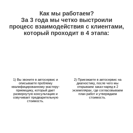
Как мы работаем?
За 3 года мы четко выстроили
процесс взаимодействия с клиентами,
который проходит в 4 этапа:
1) Вы звоните в автосервис и
2) Приезжаете в автосервис на
описываете проблему
диагностику, после чего мы
квалифицированному мастеру-
открываем заказ-наряд в 2
приемщику, который дает
экземплярах, где согласовываем
развернутую консультацию и
план работ и утверждаем
озвучивает предварительную
стоимость.
стоимость.