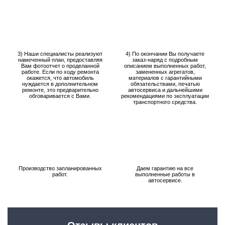
3) Наши специалисты реализуют
4) По окончании Вы получаете
намеченный план, предоставляя
заказ-наряд с подробным
Вам фотоотчет о проделанной
описанием выполненных работ,
работе. Если по ходу ремонта
замененных агрегатов,
окажется, что автомобиль
материалов с гарантийными
нуждается в дополнительном
обязательствами, печатью
ремонте, это предварительно
автосервиса и дальнейшими
обговаривается с Вами.
рекомендациями по эксплуатации
транспортного средства.
Производство запланированных
Даем гарантию на все
работ.
выполненные работы в
автосервисе.