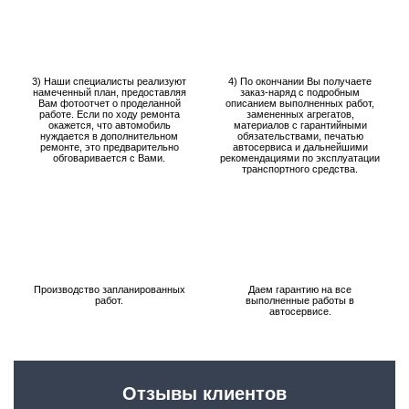
3) Наши специалисты реализуют
4) По окончании Вы получаете
намеченный план, предоставляя
заказ-наряд с подробным
Вам фотоотчет о проделанной
описанием выполненных работ,
работе. Если по ходу ремонта
замененных агрегатов,
окажется, что автомобиль
материалов с гарантийными
нуждается в дополнительном
обязательствами, печатью
ремонте, это предварительно
автосервиса и дальнейшими
обговаривается с Вами.
рекомендациями по эксплуатации
транспортного средства.
Производство запланированных
Даем гарантию на все
работ.
выполненные работы в
автосервисе.
Отзывы клиентов