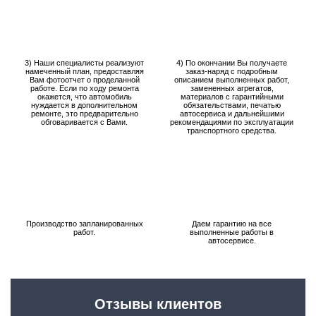
3) Наши специалисты реализуют
4) По окончании Вы получаете
намеченный план, предоставляя
заказ-наряд с подробным
Вам фотоотчет о проделанной
описанием выполненных работ,
работе. Если по ходу ремонта
замененных агрегатов,
окажется, что автомобиль
материалов с гарантийными
нуждается в дополнительном
обязательствами, печатью
ремонте, это предварительно
автосервиса и дальнейшими
обговаривается с Вами.
рекомендациями по эксплуатации
транспортного средства.
Производство запланированных
Даем гарантию на все
работ.
выполненные работы в
автосервисе.
Отзывы клиентов