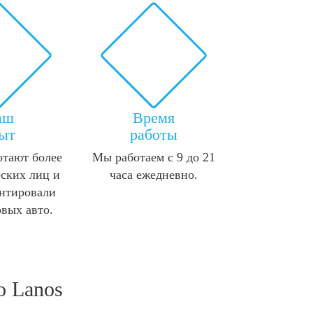
аш
Время
ыт
работы
отают более
Мы работаем с 9 до 21
ских лиц и
часа ежедневно.
нтировали
овых авто.
o Lanos