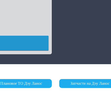
Плановое ТО Дэу Ланос
Запчасти на Дэу Ланос