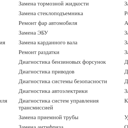
Замена тормозной жидкости
З
Замена стеклоподъемника
Р
Ремонт фар автомобиля
А
Замена ЭБУ
З
ия
Замена карданного вала
З
Ремонт раздатки
З
Диагностика бензиновых форсунок
Д
Диагностика приводов
Д
Диагностика системы безопасности
Д
Диагностика автоэлектрики
З
иля
Диагностика систем управления
К
трансмиссией
Замена приемной трубы
У
Замена антифриза
О