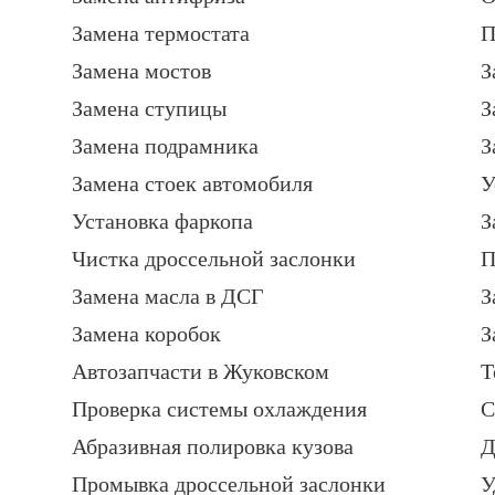
Замена термостата
П
Замена мостов
З
Замена ступицы
З
Замена подрамника
З
Замена стоек автомобиля
У
Установка фаркопа
З
Чистка дроссельной заслонки
П
Замена масла в ДСГ
З
Замена коробок
З
Автозапчасти в Жуковском
Т
Проверка системы охлаждения
С
Абразивная полировка кузова
Д
Промывка дроссельной заслонки
У