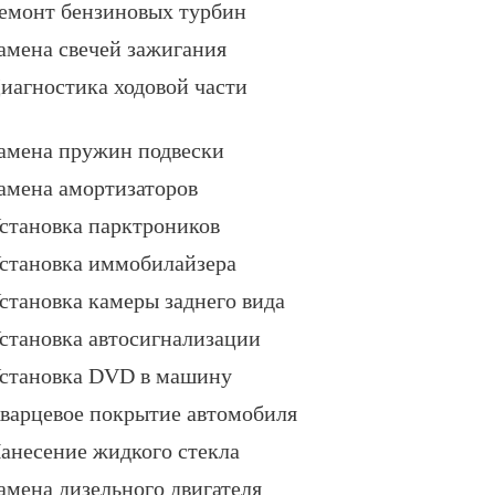
емонт бензиновых турбин
амена свечей зажигания
иагностика ходовой части
амена пружин подвески
амена амортизаторов
становка парктроников
становка иммобилайзера
становка камеры заднего вида
становка автосигнализации
становка DVD в машину
варцевое покрытие автомобиля
анесение жидкого стекла
амена дизельного двигателя