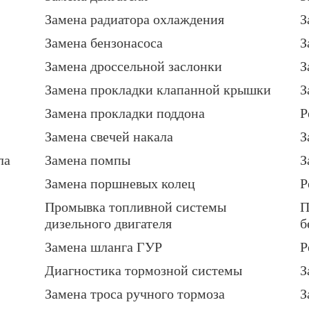
Замена радиатора охлаждения
З
Замена бензонасоса
З
Замена дроссельной заслонки
З
Замена прокладки клапанной крышки
З
Замена прокладки поддона
Р
Замена свечей накала
З
ла
Замена помпы
З
Замена поршневых колец
Р
Промывка топливной системы
П
дизельного двигателя
б
Замена шланга ГУР
Р
Диагностика тормозной системы
З
Замена троса ручного тормоза
З