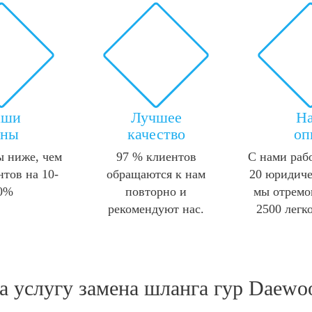
аши
Лучшее
Н
ены
качество
оп
 ниже, чем
97 % клиентов
С нами раб
нтов на 10-
обращаются к нам
20 юридиче
0%
повторно и
мы отремо
рекомендуют нас.
2500 легк
а услугу
замена шланга гур Daewo