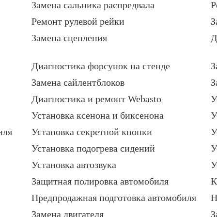
Замена сальника распредвала
Р
Ремонт рулевой рейки
З
Замена сцепления
Д
Диагностика форсунок на стенде
З
Замена сайлентблоков
З
Диагностика и ремонт Webasto
У
Установка ксенона и биксенона
У
иля
Установка секретной кнопки
У
Установка подогрева сидений
У
Установка автозвука
У
Защитная полировка автомобиля
К
Предпродажная подготовка автомобиля
Н
Замена двигателя
З