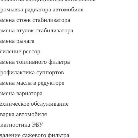
ромывка радиатора автомобиля
амена стоек стабилизатора
амена втулок стабилизатора
амена рычага
силение рессор
амена топливного фильтра
рофилактика суппортов
амена масла в редукторе
амена вариатора
ехническое обслуживание
варка автомобиля
иагностика ЭБУ
даление сажевого фильтра