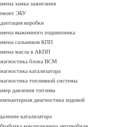
амена замка зажигания
емонт ЭБУ
даптация коробки
амена выжимного подшипника
амена сальников КПП
амена масла в АКПП
иагностика блока BCM
иагностика катализатора
иагностика топливной системы
амер давления топлива
омпьютерная диагностика ходовой
даление катализатора
бработка кондиционера автомобиля