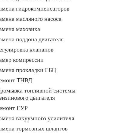
амена гидрокомпенсаторов
амена масляного насоса
амена маховика
амена поддона двигателя
егулировка клапанов
амер компрессии
амена прокладки ГБЦ
емонт ТНВД
ромывка топливной системы
ензинового двигателя
емонт ГУР
амена вакуумного усилителя
амена тормозных шлангов