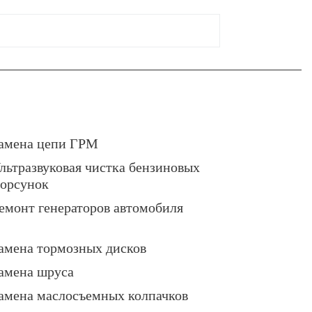
амена цепи ГРМ
льтразвуковая чистка бензиновых
орсунок
емонт генераторов автомобиля
амена тормозных дисков
амена шруса
амена маслосъемных колпачков