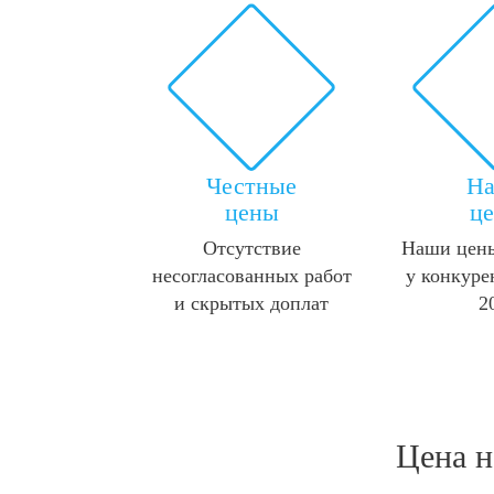
Честные
Н
цены
ц
Отсутствие
Наши цены
несогласованных работ
у конкуре
и скрытых доплат
2
Цена н