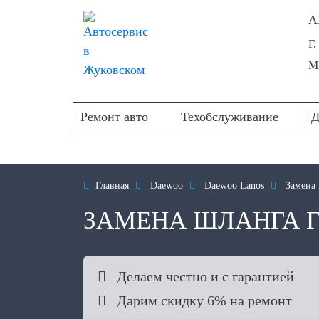
А
Г
М
Ремонт авто
Техобслуживание
Д

Главная

Daewoo

Daewoo Lanos

Замена
ЗАМЕНА ШЛАНГА 

Делаем честно и с гарантией

Дарим скидку 6% на ремонт