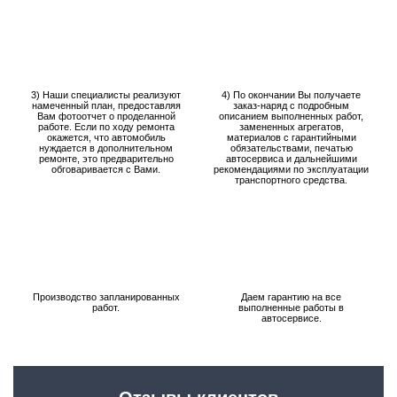
3) Наши специалисты реализуют
4) По окончании Вы получаете
намеченный план, предоставляя
заказ-наряд с подробным
Вам фотоотчет о проделанной
описанием выполненных работ,
работе. Если по ходу ремонта
замененных агрегатов,
окажется, что автомобиль
материалов с гарантийными
нуждается в дополнительном
обязательствами, печатью
ремонте, это предварительно
автосервиса и дальнейшими
обговаривается с Вами.
рекомендациями по эксплуатации
транспортного средства.
Производство запланированных
Даем гарантию на все
работ.
выполненные работы в
автосервисе.